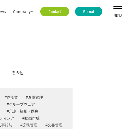
ews
Company
Contact
Recruit
MENU
ト・ニュース
ア
その他
ジ
ー情報
物流業
倉庫管理
ガ登録
グループウェア
報
介護・福祉・医療
ティング
動画作成
合わせ
人事給与
庶務管理
文書管理