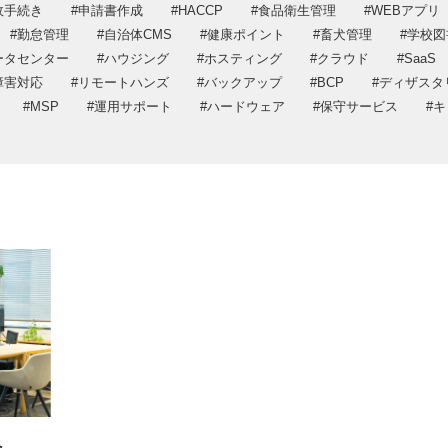
政手続き
申請書作成
HACCP
食品衛生管理
WEBアプリ
DX推進
プライバシー
勤怠管理
自治体CMS
健康ポイント
畜犬管理
学校図
プライバシーポリシー
情報セキュリ
ータセンター
ハウジング
ホスティング
クラウド
SaaS
情報セキュリティ方針
障害対応
リモートハンズ
バックアップ
BCP
ディザスタ
MSP
運用サポート
ハードウェア
保守サービス
キ
ト