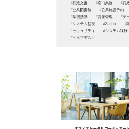
クラウド・データセンターサービス
行政文書
窓口業務
行
運用・保守・サポートサービス
公共図書館
公共施設予約
学習活動
資産管理
デ
システム監視
Zabbix
セキュリティ
システム移行
ヘルプデスク
オフィストータルコーディネー