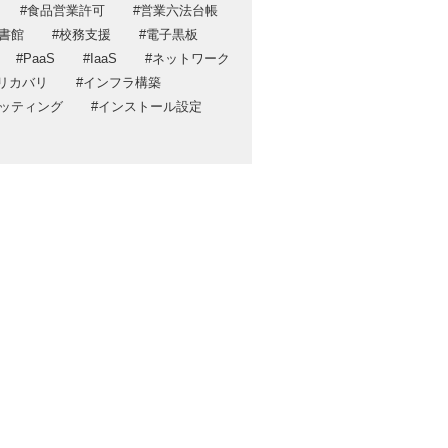
食品営業許可
営業六法台帳
ポリシー
書館
校務支援
電子黒板
ティ方針
PaaS
IaaS
ネットワーク
リカバリ
インフラ構築
ッティング
インストール設定