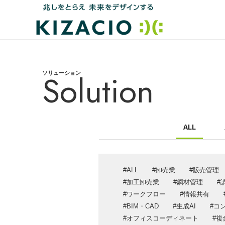
Solution
ソリューション
HOME
キザシオについて
ALL
事業内容
IT戦略支援・コンサルティング
ALL
卸売業
販売管理
システム開発
加工卸売業
鋼材管理
ワークフロー
情報共有
業務パッケージソリューション
BIM・CAD
生成AI
コ
ITインフラ設計・構築サポート
オフィスコーディネート
複