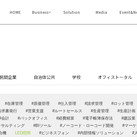
HOME
Business
Solution
Media
Event&N
ソリューション
イベン
企業情報
メディ
民間企業
自治体公共
学校
オフィストータル
代表あいさつ
デジ×デ
企業情報・沿革
ウェビナ
在庫管理
原価管理
仕入管理
請求管理
ロット管理
アクセス
DXメルマ
請求書発行
営業支援
ルートセールス
生産管理
生産計画
認証取得
採用情
会計
バックオフィス
経費精算
電子帳簿保存法
建設業
一般事業主行動計画
ンサルティング
BIツール
ノーコード・ローコード開発
マーケ
お問い
SDGs
合機
LED照明
ビジネスフォン
内部情報ソリューション