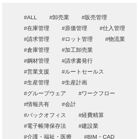
採用情報
ALL
卸売業
販売管理
お問い合わせ
在庫管理
原価管理
仕入管理
請求管理
ロット管理
物流業
プライバシーポリシー
倉庫管理
加工卸売業
情報セキュリティ方針
鋼材管理
請求書発行
営業支援
ルートセールス
生産管理
生産計画
グループウェア
ワークフロー
情報共有
会計
バックオフィス
経費精算
電子帳簿保存法
建設業
介護・福祉・医療
BIM・CAD