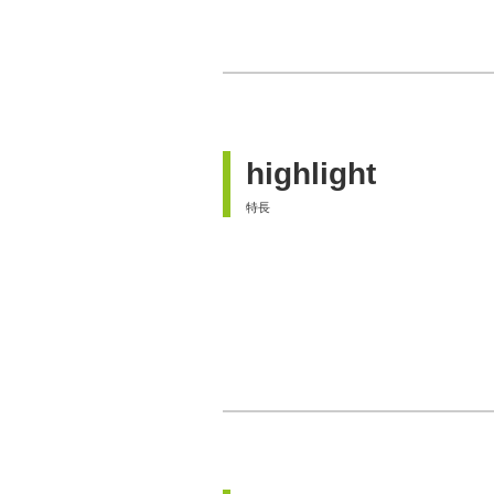
クラウド・データセンターサービス
運用・保守・サポートサービス
highlight
特長