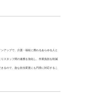
ポリシー
ティ方針
インアップで、介護・福祉に携わるあらゆる人と
よりスタッフ間の連携を強化し、作業負担を削減
できるので、急な担当変更にも円滑に対応するこ