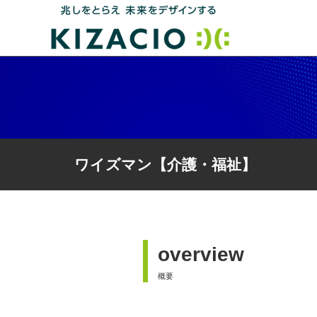
HOME
ワイズマン【介護・福祉】
キザシオについて
事業内容
IT戦略支援・コンサルティング
overview
システム開発
業務パッケージソリューション
概要
ITインフラ設計・構築サポート