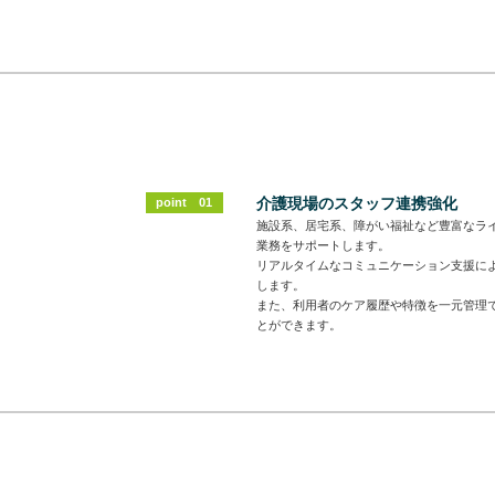
DX推進
プライバシー
プライバシーポリシー
情報セキュリ
情報セキュリティ方針
介護現場のスタッフ連携強化
point 01
施設系、居宅系、障がい福祉など豊富なラ
業務をサポートします。
リアルタイムなコミュニケーション支援に
します。
また、利用者のケア履歴や特徴を一元管理
とができます。