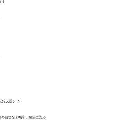
向け
ト
ト
記録支援ソフト
績の報告など幅広い業務に対応