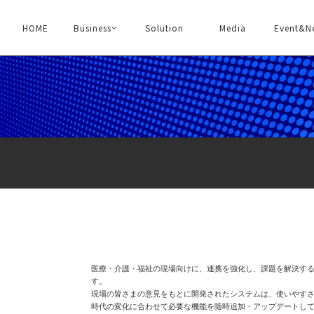
HOME
Business
Solution
Media
Event&N
ソリューション
イベン
企業情報
メディ
代表あいさつ
デジ×デ
企業情報・沿革
ウェビナ
アクセス
DXメルマ
認証取得
採用情
医療・介護・福祉の現場向けに、連携を強化し、課題を解決す
す。
一般事業主行動計画
現場の皆さまの意見をもとに開発されたシステムは、使いやす
お問い
SDGs
時代の変化に合わせて必要な機能を随時追加・アップデートし