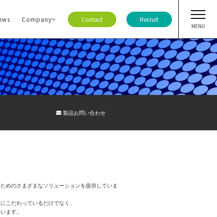
ews
Company
Contact
Recruit
MENU
ト・ニュース
製品お問い合わせ
ア
ジ
ー情報
ガ登録
報
るためのさまざまなソリューションを提供していま
さにこだわっているだけでなく、
合わせ
ています。