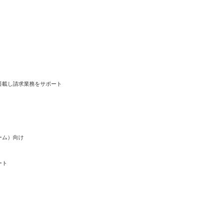
搭載し請求業務をサポート
ーム）向け
ート