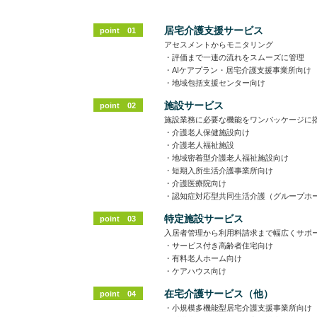
居宅介護支援サービス
point 01
アセスメントからモニタリング
・評価まで一連の流れをスムーズに管理
・AIケアプラン・居宅介護支援事業所向け
・地域包括支援センター向け
施設サービス
point 02
施設業務に必要な機能をワンパッケージに
・介護老人保健施設向け
・介護老人福祉施設
・地域密着型介護老人福祉施設向け
・短期入所生活介護事業所向け
・介護医療院向け
・認知症対応型共同生活介護（グループホ
特定施設サービス
point 03
入居者管理から利用料請求まで幅広くサポ
・サービス付き高齢者住宅向け
・有料老人ホーム向け
・ケアハウス向け
在宅介護サービス（他）
point 04
・小規模多機能型居宅介護支援事業所向け