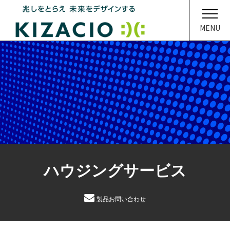
MENU
HOME
キザシオについて
事業内容
ソリューション
ハウジングサービス
企業情報
イベント・ニュース
製品お問い合わせ
メディア