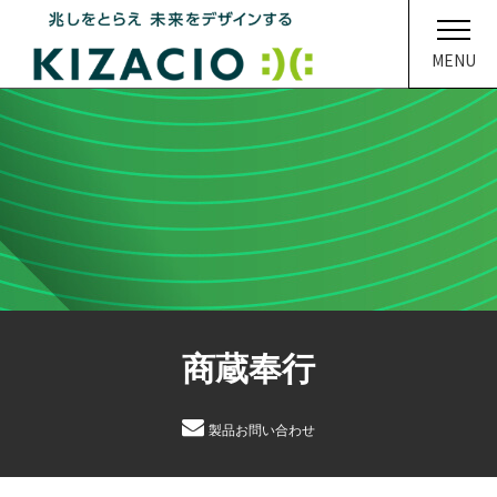
MENU
HOME
キザシオについて
事業内容
ソリューション
商蔵奉行
企業情報
イベント・ニュース
製品お問い合わせ
メディア