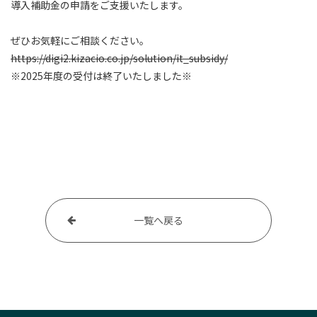
導入補助金の申請をご支援いたします。
採用情報
ぜひお気軽にご相談ください。
お問い合わせ
https://digi2.kizacio.co.jp/solution/it_subsidy/
※2025年度の受付は終了いたしました※
プライバシーポリシー
情報セキュリティ方針
一覧へ戻る