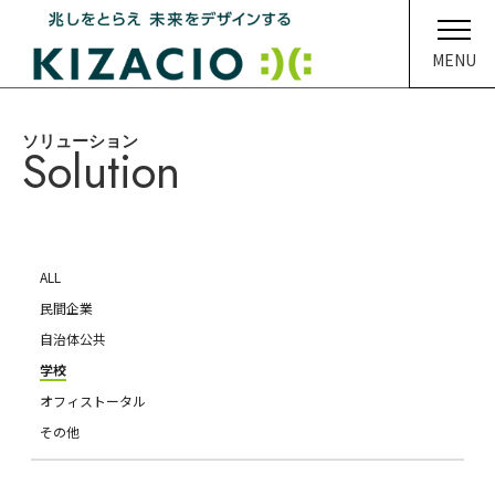
MENU
ソリューション
HOME
Solution
キザシオについて
事業内容
ALL
ソリューション
民間企業
自治体公共
企業情報
学校
オフィストータル
イベント・ニュース
その他
メディア