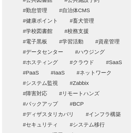
公共図書館
公共施設予約
勤怠管理
自治体CMS
健康ポイント
畜犬管理
学校図書館
校務支援
電子黒板
学習活動
資産管理
データセンター
ハウジング
ホスティング
クラウド
SaaS
PaaS
IaaS
ネットワーク
システム監視
Zabbix
障害対応
リモートハンズ
バックアップ
BCP
ディザスタリカバリ
インフラ構築
セキュリティ
システム移行