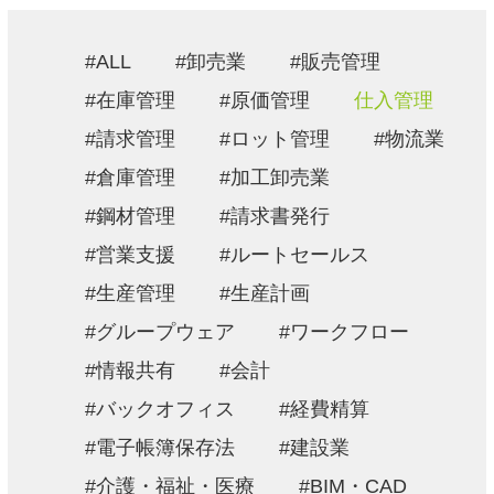
採用情報
ALL
卸売業
販売管理
お問い合わせ
在庫管理
原価管理
仕入管理
請求管理
ロット管理
物流業
プライバシーポリシー
倉庫管理
加工卸売業
情報セキュリティ方針
鋼材管理
請求書発行
営業支援
ルートセールス
生産管理
生産計画
グループウェア
ワークフロー
情報共有
会計
バックオフィス
経費精算
電子帳簿保存法
建設業
介護・福祉・医療
BIM・CAD