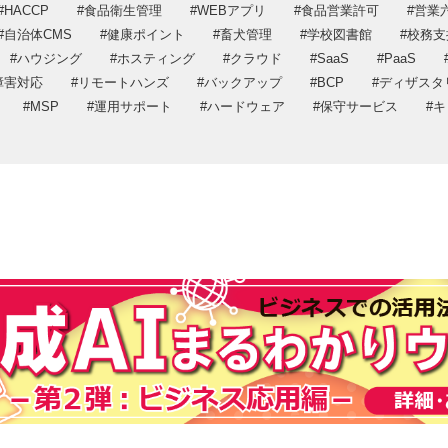
HACCP
食品衛生管理
WEBアプリ
食品営業許可
営業
DX推進
プライバシー
自治体CMS
健康ポイント
畜犬管理
学校図書館
校務支
プライバシーポリシー
情報セキュリ
ハウジング
ホスティング
クラウド
SaaS
PaaS
情報セキュリティ方針
障害対応
リモートハンズ
バックアップ
BCP
ディザスタ
MSP
運用サポート
ハードウェア
保守サービス
キ