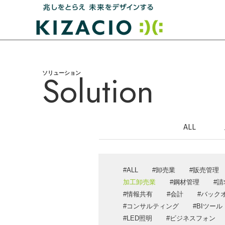
Solution
ソリューション
HOME
キザシオについて
ALL
事業内容
IT戦略支援・コンサルティング
ALL
卸売業
販売管理
システム開発
加工卸売業
鋼材管理
請
情報共有
会計
バック
業務パッケージソリューション
コンサルティング
BIツール
ITインフラ設計・構築サポート
LED照明
ビジネスフォン