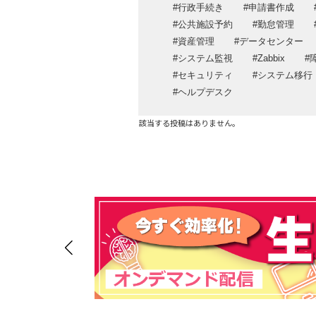
クラウド・データセンターサービス
行政手続き
申請書作成
運用・保守・サポートサービス
公共施設予約
勤怠管理
資産管理
データセンター
システム監視
Zabbix
セキュリティ
システム移行
ヘルプデスク
該当する投稿はありません。