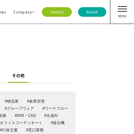
ews
Company
Contact
Recruit
MENU
ト・ニュース
ア
その他
ジ
ー情報
物流業
倉庫管理
ガ登録
グループウェア
ワークフロー
報
医療
BIM・CAD
生成AI
オフィスコーディネート
複合機
合わせ
行政文書
窓口業務