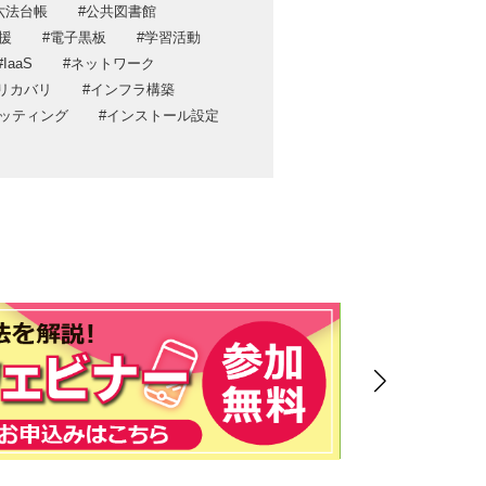
六法台帳
公共図書館
ポリシー
援
電子黒板
学習活動
ティ方針
IaaS
ネットワーク
リカバリ
インフラ構築
ッティング
インストール設定