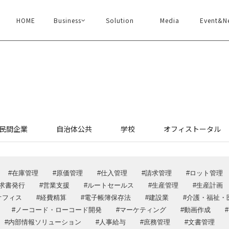
HOME
Business
Solution
Media
Event&N
ソリューション
イベン
企業情報
メディ
民間企業
自治体公共
学校
オフィストータル
代表あいさつ
デジ×デ
企業情報・沿革
ウェビナ
在庫管理
原価管理
仕入管理
請求管理
ロット管理
アクセス
DXメルマ
求書発行
営業支援
ルートセールス
生産管理
生産計画
認証取得
採用情
オフィス
経費精算
電子帳簿保存法
建設業
介護・福祉・
一般事業主行動計画
ノーコード・ローコード開発
マーケティング
動画作成
お問い
SDGs
内部情報ソリューション
人事給与
庶務管理
文書管理