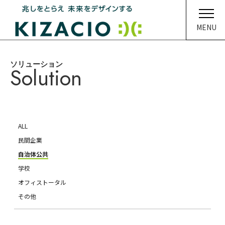
MENU
ソリューション
HOME
Solution
キザシオについて
事業内容
ALL
ソリューション
民間企業
自治体公共
企業情報
学校
オフィストータル
イベント・ニュース
その他
メディア