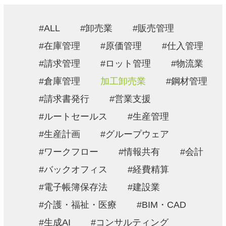
採用情報
ALL
卸売業
販売管理
お問い合わせ
在庫管理
原価管理
仕入管理
請求管理
ロット管理
物流業
プライバシーポリシー
倉庫管理
加工卸売業
鋼材管理
情報セキュリティ方針
請求書発行
営業支援
ルートセールス
生産管理
生産計画
グループウェア
ワークフロー
情報共有
会計
バックオフィス
経費精算
電子帳簿保存法
建設業
介護・福祉・医療
BIM・CAD
生成AI
コンサルティング