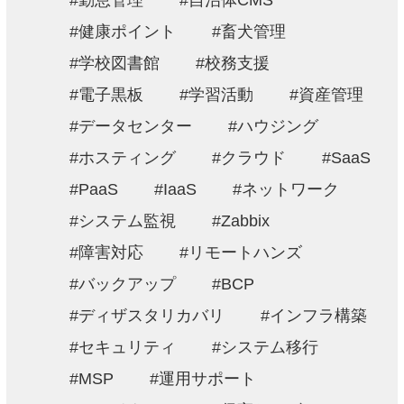
勤怠管理
自治体CMS
健康ポイント
畜犬管理
学校図書館
校務支援
電子黒板
学習活動
資産管理
データセンター
ハウジング
ホスティング
クラウド
SaaS
PaaS
IaaS
ネットワーク
システム監視
Zabbix
障害対応
リモートハンズ
バックアップ
BCP
ディザスタリカバリ
インフラ構築
セキュリティ
システム移行
MSP
運用サポート