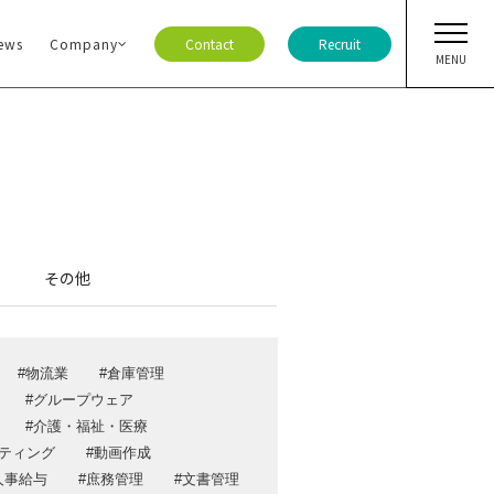
ews
Company
Contact
Recruit
MENU
ト・ニュース
ア
その他
ジ
ー情報
物流業
倉庫管理
ガ登録
グループウェア
報
介護・福祉・医療
ティング
動画作成
合わせ
人事給与
庶務管理
文書管理