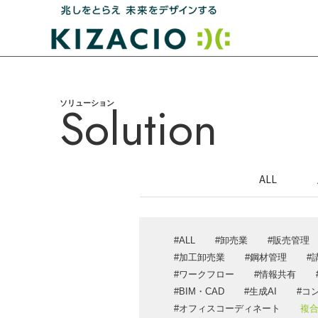
Solution
ソリューション
HOME
キザシオについて
ALL
事業内容
IT戦略支援・コンサルティング
ALL
卸売業
販売管理
システム開発
加工卸売業
鋼材管理
ワークフロー
情報共有
業務パッケージソリューション
BIM・CAD
生成AI
コ
ITインフラ設計・構築サポート
オフィスコーディネート
複