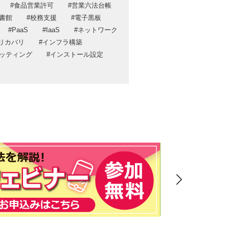
食品営業許可
営業六法台帳
ポリシー
書館
校務支援
電子黒板
ティ方針
PaaS
IaaS
ネットワーク
リカバリ
インフラ構築
ッティング
インストール設定