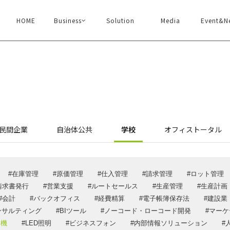
HOME
Business
Solution
Media
Event&N
ソリューション
イベン
企業情報
メディ
民間企業
自治体公共
学校
オフィストータル
代表あいさつ
デジ×デ
企業情報・沿革
ウェビナ
在庫管理
原価管理
仕入管理
請求管理
ロット管理
アクセス
DXメルマ
請求書発行
営業支援
ルートセールス
生産管理
生産計画
認証取得
採用情
会計
バックオフィス
経費精算
電子帳簿保存法
建設業
一般事業主行動計画
ンサルティング
BIツール
ノーコード・ローコード開発
マーケ
お問い
SDGs
合機
LED照明
ビジネスフォン
内部情報ソリューション