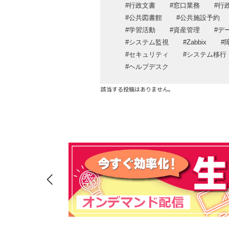
クラウド・データセンターサービス
行政文書
窓口業務
行
運用・保守・サポートサービス
公共図書館
公共施設予約
学習活動
資産管理
デ
システム監視
Zabbix
セキュリティ
システム移行
ヘルプデスク
該当する投稿はありません。