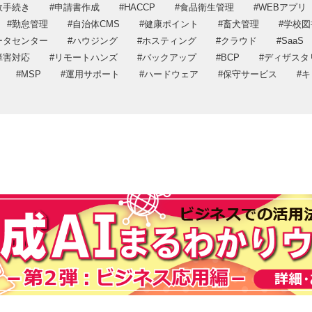
政手続き
申請書作成
HACCP
食品衛生管理
WEBアプリ
DX推進
プライバシー
勤怠管理
自治体CMS
健康ポイント
畜犬管理
学校図
プライバシーポリシー
情報セキュリ
ータセンター
ハウジング
ホスティング
クラウド
SaaS
情報セキュリティ方針
障害対応
リモートハンズ
バックアップ
BCP
ディザスタ
MSP
運用サポート
ハードウェア
保守サービス
キ