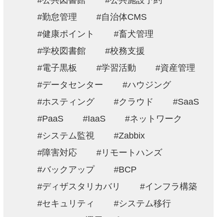
公共図書館
公共施設予約
勤怠管理
自治体CMS
健康ポイント
畜犬管理
学校図書館
校務支援
電子黒板
学習活動
資産管理
データセンター
ハウジング
ホスティング
クラウド
SaaS
PaaS
IaaS
ネットワーク
システム監視
Zabbix
障害対応
リモートハンズ
バックアップ
BCP
ディザスタリカバリ
インフラ構築
セキュリティ
システム移行