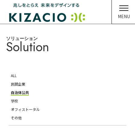
MENU
ソリューション
HOME
Solution
キザシオについて
事業内容
ALL
ソリューション
民間企業
自治体公共
企業情報
学校
オフィストータル
イベント・ニュース
その他
メディア