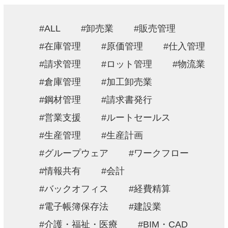
採用情報
ALL
卸売業
販売管理
お問い合わせ
在庫管理
原価管理
仕入管理
請求管理
ロット管理
物流業
プライバシーポリシー
倉庫管理
加工卸売業
情報セキュリティ方針
鋼材管理
請求書発行
営業支援
ルートセールス
生産管理
生産計画
グループウェア
ワークフロー
情報共有
会計
バックオフィス
経費精算
電子帳簿保存法
建設業
介護・福祉・医療
BIM・CAD