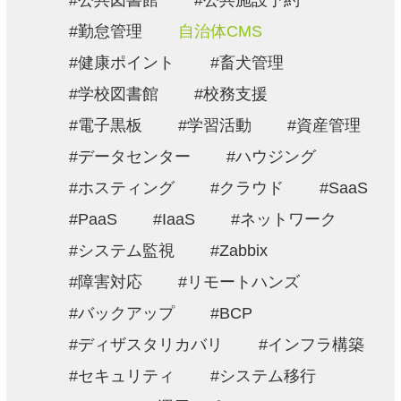
公共図書館
公共施設予約
勤怠管理
自治体CMS
健康ポイント
畜犬管理
学校図書館
校務支援
電子黒板
学習活動
資産管理
データセンター
ハウジング
ホスティング
クラウド
SaaS
PaaS
IaaS
ネットワーク
システム監視
Zabbix
障害対応
リモートハンズ
バックアップ
BCP
ディザスタリカバリ
インフラ構築
セキュリティ
システム移行