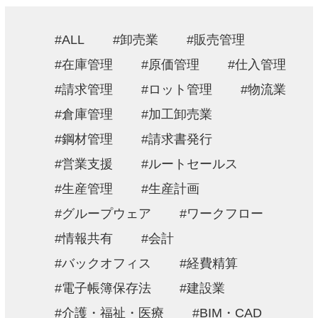
採用情報
ALL
卸売業
販売管理
お問い合わせ
在庫管理
原価管理
仕入管理
請求管理
ロット管理
物流業
プライバシーポリシー
倉庫管理
加工卸売業
情報セキュリティ方針
鋼材管理
請求書発行
営業支援
ルートセールス
生産管理
生産計画
グループウェア
ワークフロー
情報共有
会計
バックオフィス
経費精算
電子帳簿保存法
建設業
介護・福祉・医療
BIM・CAD