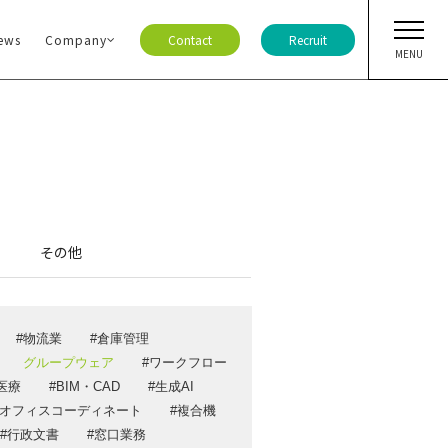
ews
Company
Contact
Recruit
MENU
ト・ニュース
ア
その他
ジ
ー情報
物流業
倉庫管理
ガ登録
グループウェア
ワークフロー
報
医療
BIM・CAD
生成AI
オフィスコーディネート
複合機
合わせ
行政文書
窓口業務