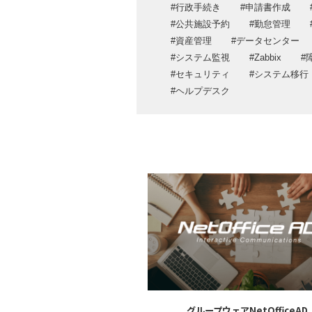
クラウド・データセンターサービス
行政手続き
申請書作成
運用・保守・サポートサービス
公共施設予約
勤怠管理
資産管理
データセンター
システム監視
Zabbix
セキュリティ
システム移行
ヘルプデスク
グループウェアNetOfficeAD