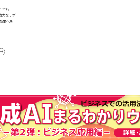
アです。
強力なサポ
効率化を