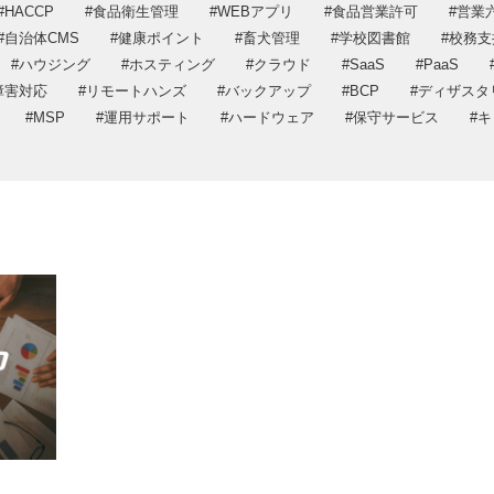
HACCP
食品衛生管理
WEBアプリ
食品営業許可
営業
DX推進
プライバシー
自治体CMS
健康ポイント
畜犬管理
学校図書館
校務支
プライバシーポリシー
情報セキュリ
ハウジング
ホスティング
クラウド
SaaS
PaaS
情報セキュリティ方針
障害対応
リモートハンズ
バックアップ
BCP
ディザスタ
MSP
運用サポート
ハードウェア
保守サービス
キ