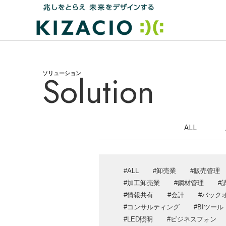
Solution
ソリューション
HOME
キザシオについて
ALL
事業内容
IT戦略支援・コンサルティング
ALL
卸売業
販売管理
システム開発
加工卸売業
鋼材管理
情報共有
会計
バック
業務パッケージソリューション
コンサルティング
BIツール
ITインフラ設計・構築サポート
LED照明
ビジネスフォン