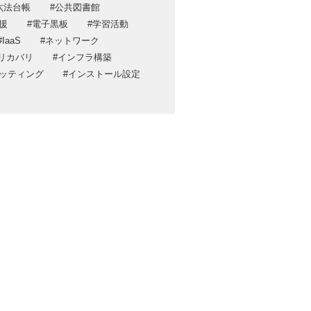
六法台帳
公共図書館
ポリシー
援
電子黒板
学習活動
ティ方針
IaaS
ネットワーク
リカバリ
インフラ構築
ッティング
インストール設定