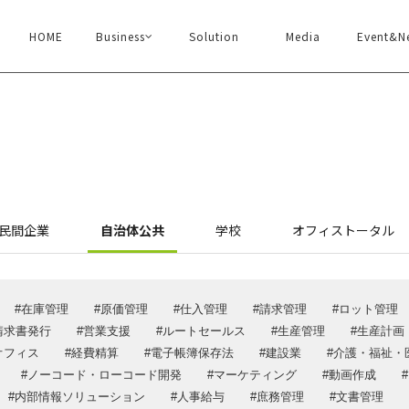
HOME
Business
Solution
Media
Event&N
ソリューション
イベン
企業情報
メディ
民間企業
自治体公共
学校
オフィストータル
代表あいさつ
デジ×デ
企業情報・沿革
ウェビナ
在庫管理
原価管理
仕入管理
請求管理
ロット管理
アクセス
DXメルマ
請求書発行
営業支援
ルートセールス
生産管理
生産計画
認証取得
採用情
オフィス
経費精算
電子帳簿保存法
建設業
介護・福祉・
一般事業主行動計画
ノーコード・ローコード開発
マーケティング
動画作成
お問い
SDGs
内部情報ソリューション
人事給与
庶務管理
文書管理