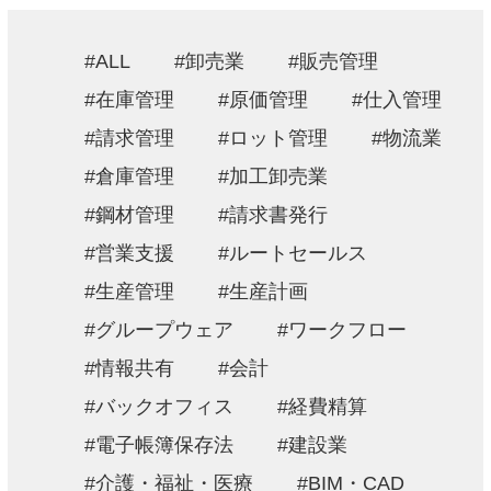
採用情報
ALL
卸売業
販売管理
お問い合わせ
在庫管理
原価管理
仕入管理
請求管理
ロット管理
物流業
プライバシーポリシー
倉庫管理
加工卸売業
情報セキュリティ方針
鋼材管理
請求書発行
営業支援
ルートセールス
生産管理
生産計画
グループウェア
ワークフロー
情報共有
会計
バックオフィス
経費精算
電子帳簿保存法
建設業
介護・福祉・医療
BIM・CAD