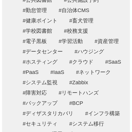
公共図書館
公共施設予約
勤怠管理
自治体CMS
健康ポイント
畜犬管理
学校図書館
校務支援
電子黒板
学習活動
資産管理
データセンター
ハウジング
ホスティング
クラウド
SaaS
PaaS
IaaS
ネットワーク
システム監視
Zabbix
障害対応
リモートハンズ
バックアップ
BCP
ディザスタリカバリ
インフラ構築
セキュリティ
システム移行