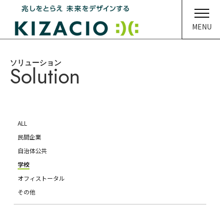
MENU
ソリューション
HOME
Solution
キザシオについて
事業内容
ALL
ソリューション
民間企業
自治体公共
企業情報
学校
オフィストータル
イベント・ニュース
その他
メディア