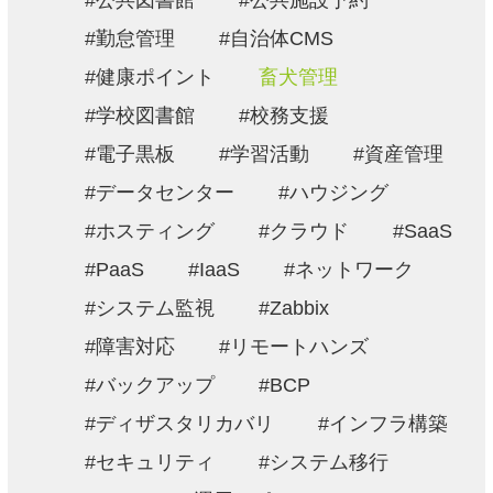
公共図書館
公共施設予約
勤怠管理
自治体CMS
健康ポイント
畜犬管理
学校図書館
校務支援
電子黒板
学習活動
資産管理
データセンター
ハウジング
ホスティング
クラウド
SaaS
PaaS
IaaS
ネットワーク
システム監視
Zabbix
障害対応
リモートハンズ
バックアップ
BCP
ディザスタリカバリ
インフラ構築
セキュリティ
システム移行