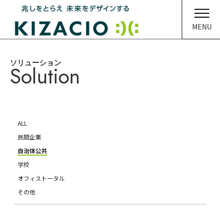
MENU
ソリューション
HOME
Solution
キザシオについて
事業内容
ALL
ソリューション
民間企業
自治体公共
企業情報
学校
オフィストータル
イベント・ニュース
その他
メディア