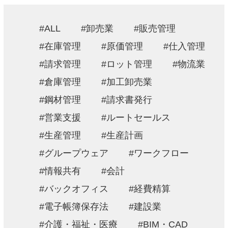
採用情報
ALL
卸売業
販売管理
お問い合わせ
在庫管理
原価管理
仕入管理
請求管理
ロット管理
物流業
プライバシーポリシー
倉庫管理
加工卸売業
情報セキュリティ方針
鋼材管理
請求書発行
営業支援
ルートセールス
生産管理
生産計画
グループウェア
ワークフロー
情報共有
会計
バックオフィス
経費精算
電子帳簿保存法
建設業
介護・福祉・医療
BIM・CAD