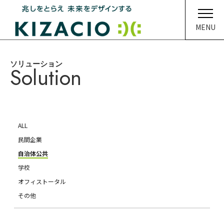
MENU
ソリューション
HOME
Solution
キザシオについて
事業内容
ALL
ソリューション
民間企業
自治体公共
企業情報
学校
オフィストータル
イベント・ニュース
その他
メディア