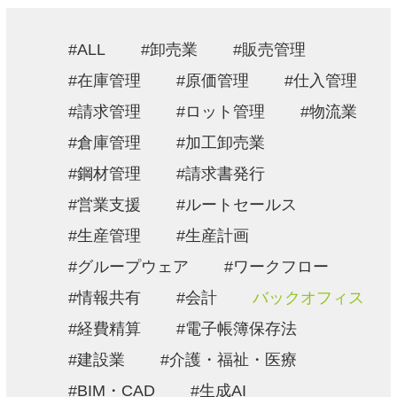
採用情報
ALL
卸売業
販売管理
お問い合わせ
在庫管理
原価管理
仕入管理
請求管理
ロット管理
物流業
プライバシーポリシー
倉庫管理
加工卸売業
情報セキュリティ方針
鋼材管理
請求書発行
営業支援
ルートセールス
生産管理
生産計画
グループウェア
ワークフロー
情報共有
会計
バックオフィス
経費精算
電子帳簿保存法
建設業
介護・福祉・医療
BIM・CAD
生成AI