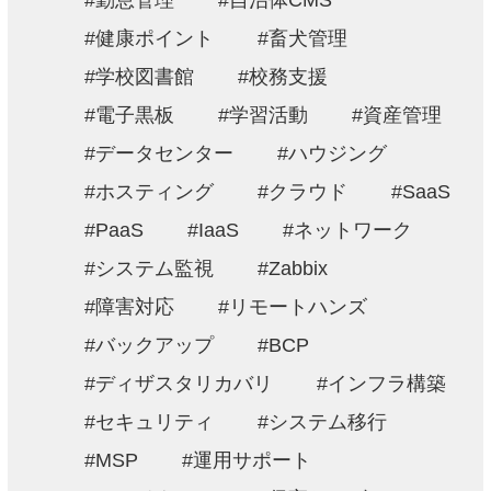
勤怠管理
自治体CMS
健康ポイント
畜犬管理
学校図書館
校務支援
電子黒板
学習活動
資産管理
データセンター
ハウジング
ホスティング
クラウド
SaaS
PaaS
IaaS
ネットワーク
システム監視
Zabbix
障害対応
リモートハンズ
バックアップ
BCP
ディザスタリカバリ
インフラ構築
セキュリティ
システム移行
MSP
運用サポート